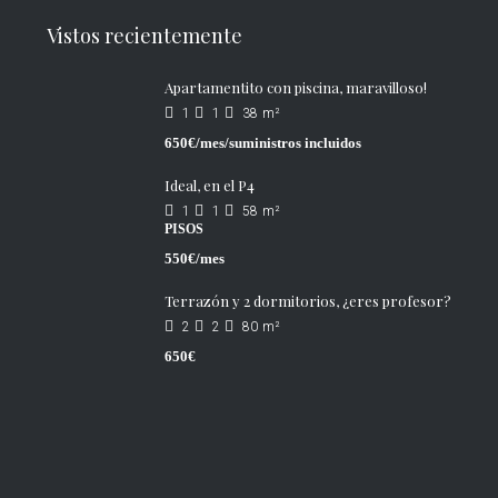
Vistos recientemente
Apartamentito con piscina, maravilloso!
1
1
38
m²
650€/mes/suministros incluidos
Ideal, en el P4
1
1
58
m²
PISOS
550€/mes
Terrazón y 2 dormitorios, ¿eres profesor?
2
2
80
m²
650€