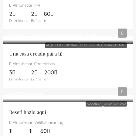
Almuñecar, P-4
2
2
80
Dormitorios
Baños
m²
Desde
2,000€
/mes, temporada baja
ALQUILER TEMPORAL
OPORTUNIDAD
VISTAS AL MAR
Una casa creada para ti!
Almuñecar, Cantalobos
3
2
200
Dormitorios
Baños
m²
400€
/semana
ALQUILER
OPORTUNIDAD
Reset! hazlo aquí
Almuñecar, Velilla-Taramay
1
1
60