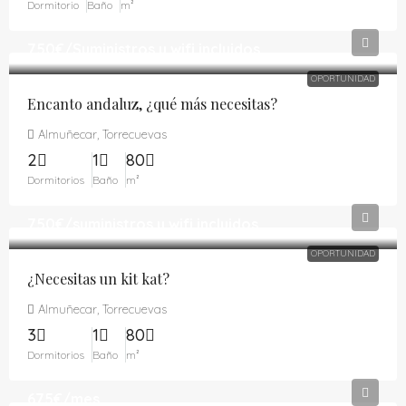
Dormitorio
Baño
m²
750€
/Suministros y wifi incluidos
OPORTUNIDAD
Encanto andaluz, ¿qué más necesitas?
Almuñecar, Torrecuevas
2
1
80
Dormitorios
Baño
m²
750€
/suministros y wifi incluidos
OPORTUNIDAD
¿Necesitas un kit kat?
Almuñecar, Torrecuevas
3
1
80
Dormitorios
Baño
m²
675€
/mes