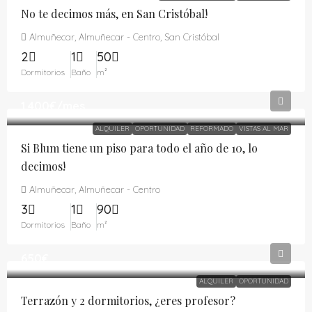
No te decimos más, en San Cristóbal!
Almuñecar, Almuñecar - Centro, San Cristóbal
2
1
50
Dormitorios
Baño
m²
1,400€
/mes
ALQUILER
OPORTUNIDAD
REFORMADO
VISTAS AL MAR
Si Blum tiene un piso para todo el año de 10, lo
decimos!
Almuñecar, Almuñecar - Centro
3
1
90
Dormitorios
Baño
m²
650€
ALQUILER
OPORTUNIDAD
Terrazón y 2 dormitorios, ¿eres profesor?