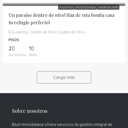
ALQUILER
OPORTUNIDAD
VISTAS AL MAR
Un paraíso dentro de otro! Haz de esta bonita casa
tu refugio perfecto!
Gualchos- Castell de Ferro, Castell de Ferro
PISOS
2
1
Dormitorios
Baño
Carga más
Sobre nosotros
Blum Inmobiliaria ofrece servicios de gestión integral de