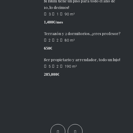
Si Blum tiene un piso para todo el año de
10, lo decimos!
3
1
90
m²
1,400€/mes
Terrazón y 2 dormitorios, ¿eres profesor?
2
2
80
m²
650€
Ser propietario y arrendador, todo un lujo!
5
2
190
m²
285,000€