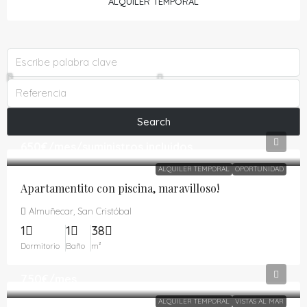
ALQUILER TEMPORAL
Search
650€
/mes/suministros incluidos
ALQUILER TEMPORAL
OPORTUNIDAD
Apartamentito con piscina, maravilloso!
Almuñecar, San Cristóbal
1
1
38
Dormitorio
Baño
m²
750€
/mes
ALQUILER TEMPORAL
VISTAS AL MAR