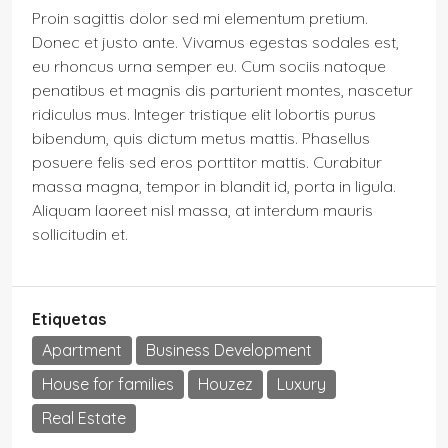
Proin sagittis dolor sed mi elementum pretium.
Donec et justo ante. Vivamus egestas sodales est,
eu rhoncus urna semper eu. Cum sociis natoque
penatibus et magnis dis parturient montes, nascetur
ridiculus mus. Integer tristique elit lobortis purus
bibendum, quis dictum metus mattis. Phasellus
posuere felis sed eros porttitor mattis. Curabitur
massa magna, tempor in blandit id, porta in ligula.
Aliquam laoreet nisl massa, at interdum mauris
sollicitudin et.
Etiquetas
Apartment
Business Development
House for families
Houzez
Luxury
Real Estate