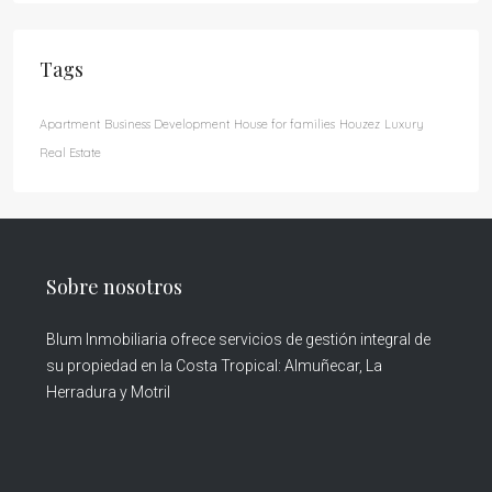
Tags
Apartment
Business Development
House for families
Houzez
Luxury
Real Estate
Sobre nosotros
Blum Inmobiliaria ofrece servicios de gestión integral de
su propiedad en la Costa Tropical: Almuñecar, La
Herradura y Motril