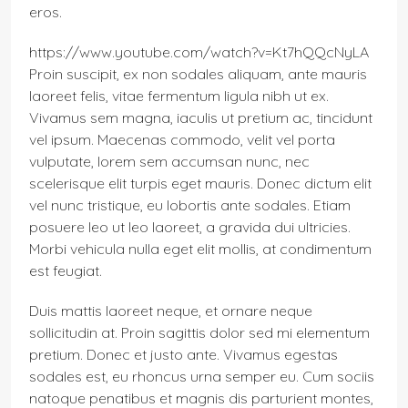
eros.
https://www.youtube.com/watch?v=Kt7hQQcNyLA
Proin suscipit, ex non sodales aliquam, ante mauris
laoreet felis, vitae fermentum ligula nibh ut ex.
Vivamus sem magna, iaculis ut pretium ac, tincidunt
vel ipsum. Maecenas commodo, velit vel porta
vulputate, lorem sem accumsan nunc, nec
scelerisque elit turpis eget mauris. Donec dictum elit
vel nunc tristique, eu lobortis ante sodales. Etiam
posuere leo ut leo laoreet, a gravida dui ultricies.
Morbi vehicula nulla eget elit mollis, at condimentum
est feugiat.
Duis mattis laoreet neque, et ornare neque
sollicitudin at. Proin sagittis dolor sed mi elementum
pretium. Donec et justo ante. Vivamus egestas
sodales est, eu rhoncus urna semper eu. Cum sociis
natoque penatibus et magnis dis parturient montes,