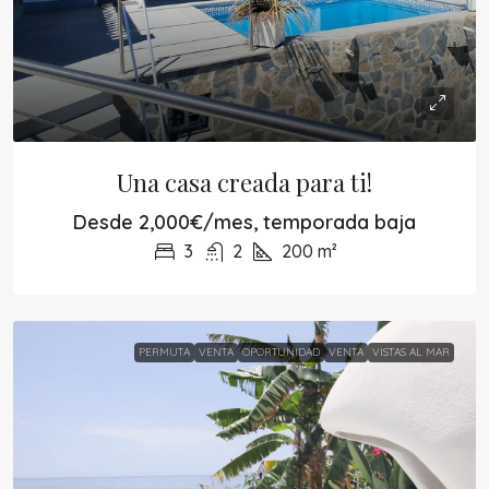
Una casa creada para ti!
Desde
2,000€/mes, temporada baja
3
2
200
m²
PERMUTA
VENTA
OPORTUNIDAD
VENTA
VISTAS AL MAR