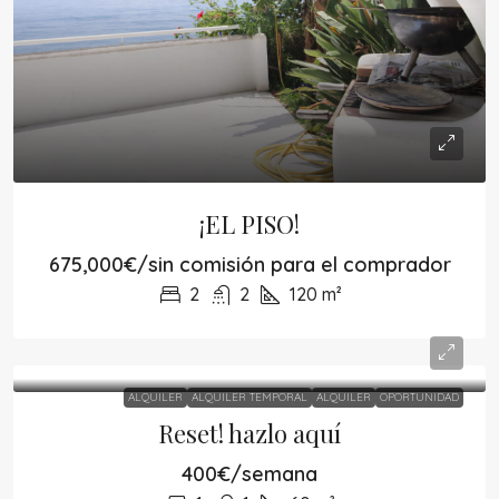
¡EL PISO!
675,000€/sin comisión para el comprador
2
2
120
m²
ALQUILER
ALQUILER TEMPORAL
ALQUILER
OPORTUNIDAD
Reset! hazlo aquí
400€/semana