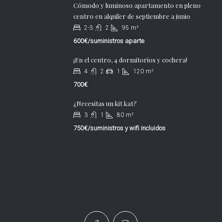
Cómodo y luminoso apartamento en pleno
centro en alquiler de septiembre a junio
2-3
2
95
m²
600€/suministros aparte
¡En el centro, 4 dormitorios y cochera!
4
2
1
120
m²
700€
¿Necesitas un kit kat?
3
1
80
m²
750€/suministros y wifi incluidos