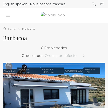
English spoken - Nous parlons français
Home
Barbacoa
Barbacoa
8 Propiedades
Ordenar por:
Orden por defecto
ALQUILER
ALQUILER
VISTAS AL
ALQUILER
OPORTUNIDAD
TEMPORAL
TEMPORAL
MAR