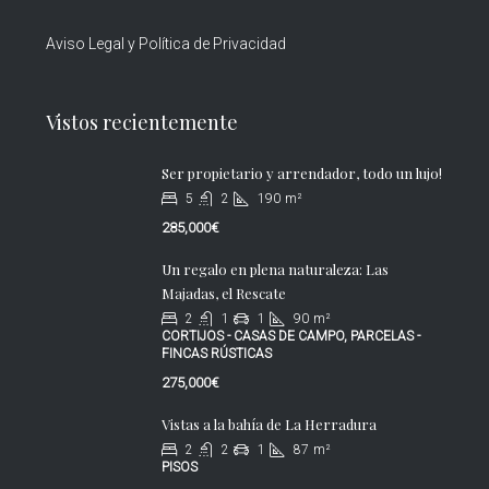
Aviso Legal y Política de Privacidad
Vistos recientemente
Ser propietario y arrendador, todo un lujo!
5
2
190
m²
285,000€
Un regalo en plena naturaleza: Las
Majadas, el Rescate
2
1
1
90
m²
CORTIJOS - CASAS DE CAMPO, PARCELAS -
FINCAS RÚSTICAS
275,000€
Vistas a la bahía de La Herradura
2
2
1
87
m²
PISOS