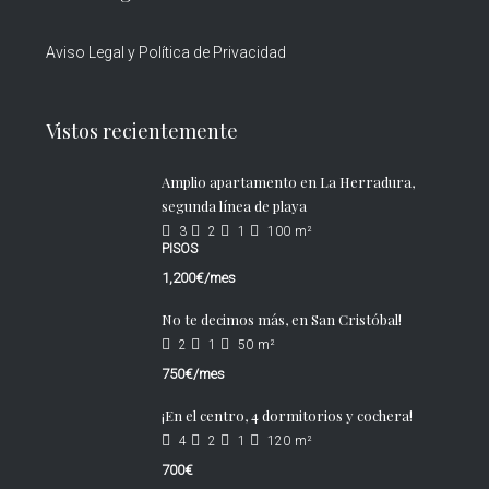
Aviso Legal y Política de Privacidad
Vistos recientemente
Amplio apartamento en La Herradura,
segunda línea de playa
3
2
1
100
m²
PISOS
1,200€/mes
No te decimos más, en San Cristóbal!
2
1
50
m²
750€/mes
¡En el centro, 4 dormitorios y cochera!
4
2
1
120
m²
700€