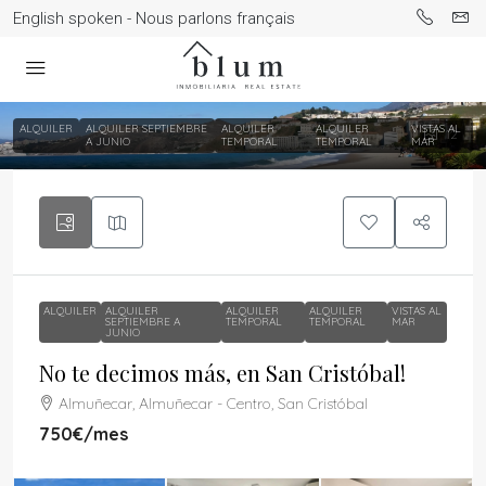
English spoken - Nous parlons français
ALQUILER
ALQUILER SEPTIEMBRE
ALQUILER
ALQUILER
VISTAS AL
12
A JUNIO
TEMPORAL
TEMPORAL
MAR
ALQUILER
ALQUILER
ALQUILER
ALQUILER
VISTAS AL
SEPTIEMBRE A
TEMPORAL
TEMPORAL
MAR
JUNIO
No te decimos más, en San Cristóbal!
Almuñecar, Almuñecar - Centro, San Cristóbal
750€
/mes