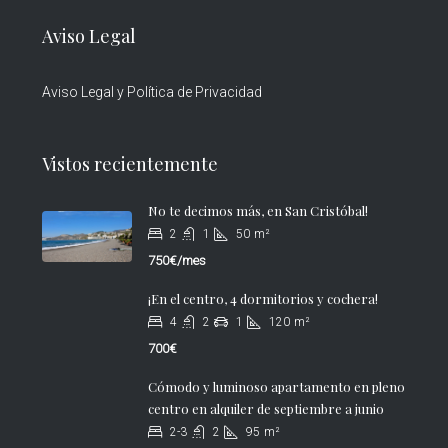
Aviso Legal
Aviso Legal y Política de Privacidad
Vistos recientemente
No te decimos más, en San Cristóbal!
2
1
50
m²
750€/mes
¡En el centro, 4 dormitorios y cochera!
4
2
1
120
m²
700€
Cómodo y luminoso apartamento en pleno
centro en alquiler de septiembre a junio
2-3
2
95
m²