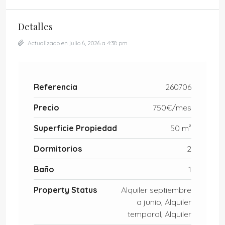
Detalles
Actualizado en julio 6, 2026 a 4:38 pm
Referencia
260706
Precio
750€/mes
Superficie Propiedad
50 m²
Dormitorios
2
Baño
1
Property Status
Alquiler septiembre
a junio, Alquiler
temporal, Alquiler