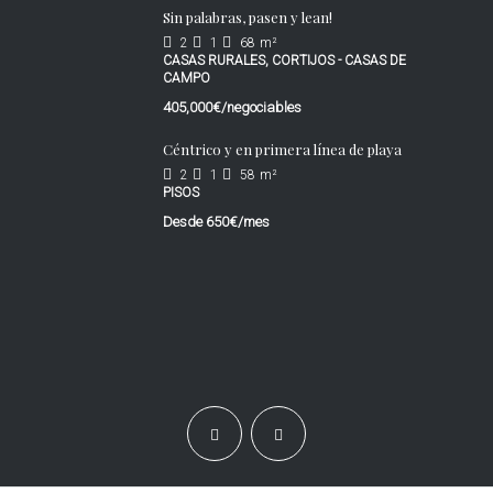
Sin palabras, pasen y lean!
2
1
68
m²
CASAS RURALES, CORTIJOS - CASAS DE
CAMPO
405,000€/negociables
Céntrico y en primera línea de playa
2
1
58
m²
PISOS
Desde
650€/mes