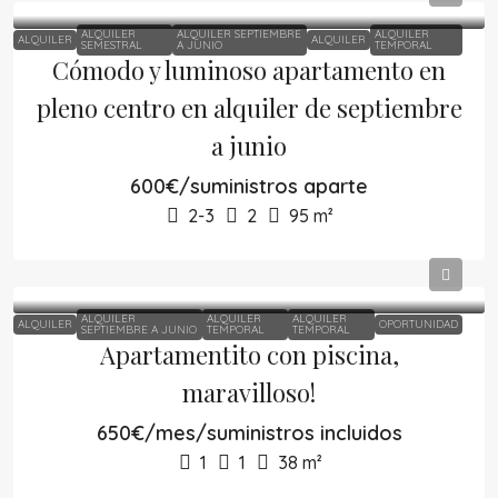
ALQUILER
ALQUILER SEPTIEMBRE
ALQUILER
ALQUILER
ALQUILER
SEMESTRAL
A JUNIO
TEMPORAL
Cómodo y luminoso apartamento en
pleno centro en alquiler de septiembre
a junio
600€/suministros aparte
2-3
2
95
m²
ALQUILER
ALQUILER
ALQUILER
ALQUILER
OPORTUNIDAD
SEPTIEMBRE A JUNIO
TEMPORAL
TEMPORAL
Apartamentito con piscina,
maravilloso!
650€/mes/suministros incluidos
1
1
38
m²