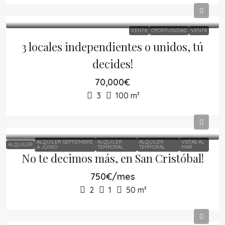
VENTA
OPORTUNIDAD
VENTA
3 locales independientes o unidos, tú
decides!
70,000€
3
100
m²
ALQUILER SEPTIEMBRE
ALQUILER
ALQUILER
VISTAS AL
ALQUILER
A JUNIO
TEMPORAL
TEMPORAL
MAR
No te decimos más, en San Cristóbal!
750€/mes
2
1
50
m²