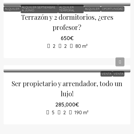
ALQUILER SEPTIEMBRE
ALQUILER
ALQUILER
ALQUILER
OPORTUNIDAD
A JUNIO
TEMPORAL
Terrazón y 2 dormitorios, ¿eres
profesor?
650€
2
2
80
m²
VENTA
VENTA
Ser propietario y arrendador, todo un
lujo!
285,000€
5
2
190
m²