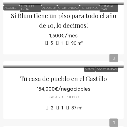
ALQUILER
VISTAS AL
ALQUILER
ALQUILER
OPORTUNIDAD
REFORMADO
ANUAL
MAR
Si Blum tiene un piso para todo el año
de 10, lo decimos!
1,300€/mes
3
1
90
m²
VENTA
OPORTUNIDAD
Tu casa de pueblo en el Castillo
154,000€/negociables
CASAS DE PUEBLO
2
1
87
m²