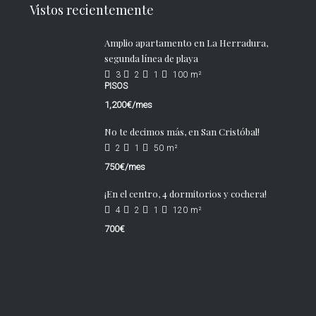
Vistos recientemente
Amplio apartamento en La Herradura,
segunda línea de playa
3
2
1
100
m²
PISOS
1,200€/mes
No te decimos más, en San Cristóbal!
2
1
50
m²
750€/mes
¡En el centro, 4 dormitorios y cochera!
4
2
1
120
m²
700€