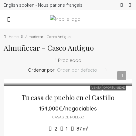
English spoken - Nous parlons français
Home
Almuñecar - Casco Antiguo
Almuñecar - Casco Antiguo
1 Propiedad
Ordenar por:
Orden por defecto
VENTA
OPORTUNIDAD
Tu casa de pueblo en el Castillo
154,000€/negociables
CASAS DE PUEBLO
2
1
87
m²